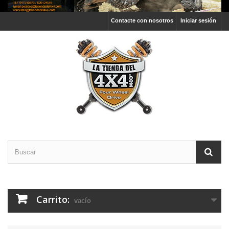
Contacte con nosotros
Iniciar sesión
Carrito:
vacío