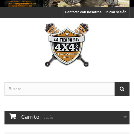
Contacte con nosotros
Iniciar sesión
Carrito:
vacío