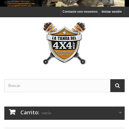
Contacte con nosotros
Iniciar sesión
Carrito:
vacío