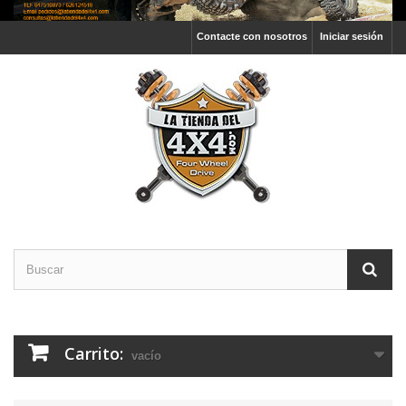
Contacte con nosotros
Iniciar sesión
Carrito:
vacío