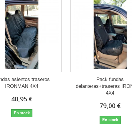
Elevación
ndas asientos traseros
Pack fundas
IRONMAN 4X4
delanteras+traseras IR
4X4
40,95 €
R
79,00 €
En stock
En stock