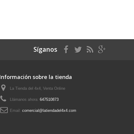
Síganos
Información sobre la tienda
La Tienda del 4x4, Venta Online
Llámanos ahora:
647510873
Email:
comercial@latiendadel4x4.com