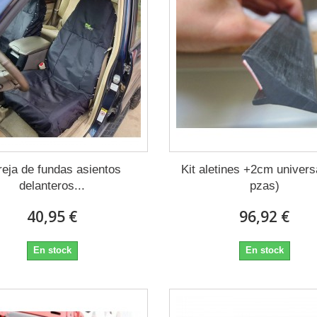
reja de fundas asientos
Kit aletines +2cm univers
delanteros...
pzas)
40,95 €
96,92 €
En stock
En stock