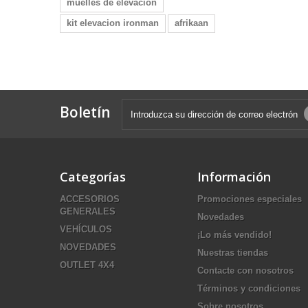
muelles de elevacion
kit elevacion ironman
afrikaan
Boletín
Categorías
Información
ACCESORIOS
Promociones especiales
GENERALES
Novedades
VEHÍCULOS
¡Lo más vendido!
NOVEDADES
Nuestras tiendas
OUTLET 4X4
Contacte con nosotros
Términos y condiciones
Sobre nosotros