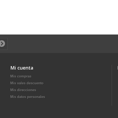
Mi cuenta
Mis compras
Mis vales descuento
Mis direcciones
Mis datos personales