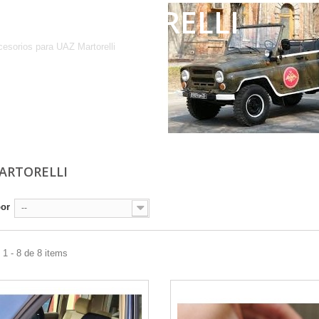
UAZ MARTORELLI
esorios para UAZ Martorelli
ARTORELLI
por
--
1 - 8 de 8 items