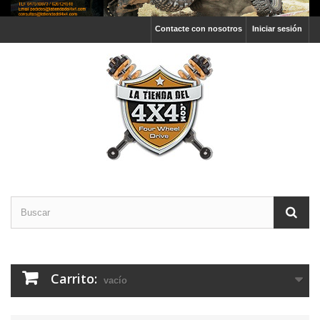
Contacte con nosotros
Iniciar sesión
Carrito:
vacío