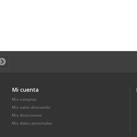
Mi cuenta
Mis compras
Mis vales descuento
Mis direcciones
Mis datos personales