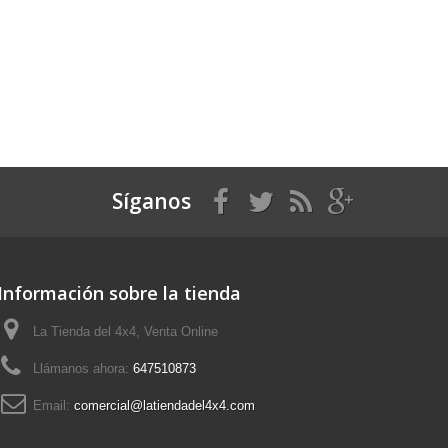
Síganos
Información sobre la tienda
La Tienda del 4x4, Venta Online
Llámanos ahora:
647510873
Email:
comercial@latiendadel4x4.com