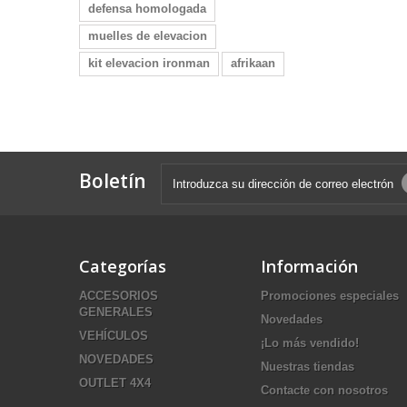
defensa homologada
muelles de elevacion
kit elevacion ironman
afrikaan
Boletín
Categorías
Información
ACCESORIOS
Promociones especiales
GENERALES
Novedades
VEHÍCULOS
¡Lo más vendido!
NOVEDADES
Nuestras tiendas
OUTLET 4X4
Contacte con nosotros