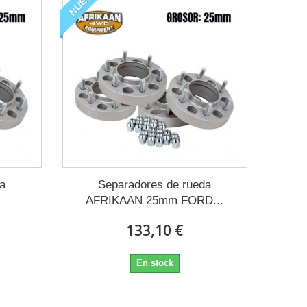
NUEVO
da
Separadores de rueda
.
AFRIKAAN 25mm FORD...
133,10 €
En stock