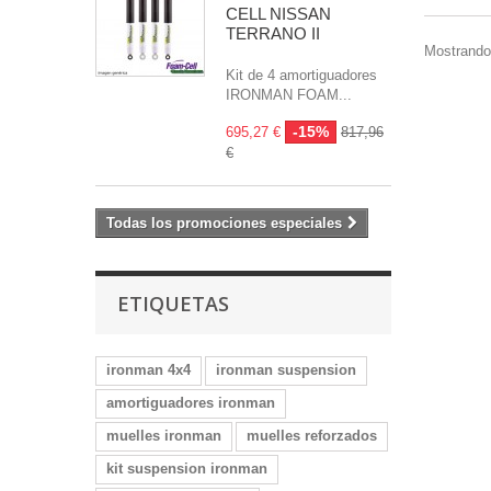
CELL NISSAN
TERRANO II
Mostrando 
Kit de 4 amortiguadores
IRONMAN FOAM...
-15%
695,27 €
817,96
€
Todas los promociones especiales
ETIQUETAS
ironman 4x4
ironman suspension
amortiguadores ironman
muelles ironman
muelles reforzados
kit suspension ironman