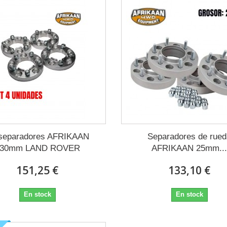
Elevación
 separadores AFRIKAAN
Separadores de rue
+30mm LAND ROVER
AFRIKAAN 25mm..
151,25 €
133,10 €
R
En stock
En stock