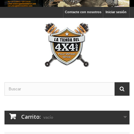
Contacte con nosotros
Iniciar sesión
Carrito:
vacío