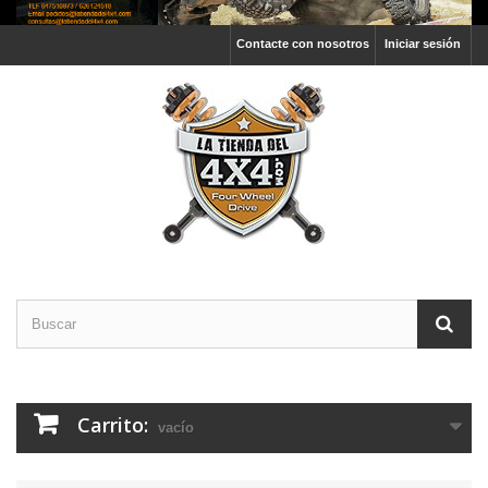
Contacte con nosotros
Iniciar sesión
Carrito:
vacío