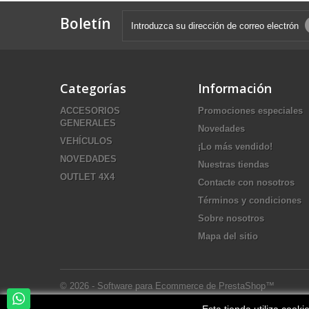
Boletín
Categorías
Información
ACCESORIOS
Promociones especiales
GENERALES
Novedades
VEHÍCULOS
¡Lo más vendido!
NOVEDADES
Nuestras tiendas
OUTLET 4X4
Contacte con nosotros
Términos y condiciones
Sobre nosotros
Mapa del sitio
© 2026 - Software para Ecommerce de PrestaShop™