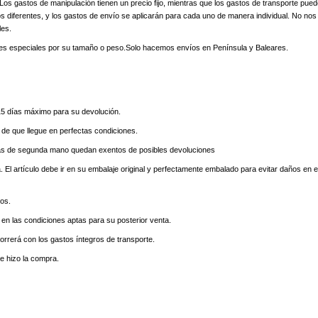
os gastos de manipulación tienen un precio fijo, mientras que los gastos de transporte pue
diferentes, y los gastos de envío se aplicarán para cada uno de manera individual. No nos
les.
tes especiales por su tamaño o peso.Solo hacemos envíos en Península y Baleares.
15 días máximo para su devolución.
e de que llegue en perfectas condiciones.
fertas de segunda mano quedan exentos de posibles devoluciones
El artículo debe ir en su embalaje original y perfectamente embalado para evitar daños en e
os.
n las condiciones aptas para su posterior venta.
correrá con los gastos íntegros de transporte.
e hizo la compra.