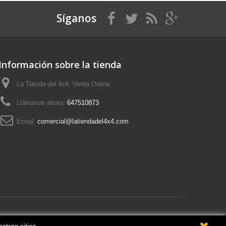
Síganos
Información sobre la tienda
La Tienda del 4x4, Venta Online
Llámanos ahora:
647510873
Email:
comercial@latiendadel4x4.com