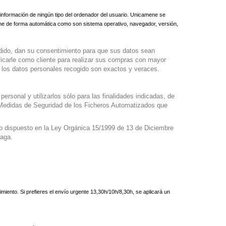
información de ningún tipo del ordenador del usuario. Unicamene se
one de forma automática como son sistema operativo, navegador, versión,
pedido, dan su consentimiento para que sus datos sean
ificarle como cliente para realizar sus compras con mayor
 y los datos personales recogido son exactos y veraces.
sonal y utilizarlos sólo para las finalidades indicadas, de
e Medidas de Seguridad de los Ficheros Automatizados que
 lo dispuesto en la Ley Orgánica 15/1999 de 13 de Diciembre
laga.
nto. Si prefieres el envío urgente 13,30h/10h/8,30h, se aplicará un