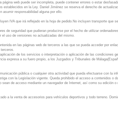
ta página web puede ser incompleta, puede contener errores o estar desfasad
tes establecidos en la Ley. Daniel Jiménez se reserva el derecho de actualizar
in asumir responsabilidad alguna por ello.
uyen IVA que irá reflejado en la hoja de pedido.No incluyen transporte que s
res de seguridad que pudieran producirse por el hecho de utilizar ordenadore
r el uso de versiones no actualizadas del mismo.
ontenida en las páginas web de terceros a las que se pueda acceder por enl
 terceros.
plicación de los servicios o interpretación o aplicación de las condiciones ge
ncia expresa a su fuero propio, a los Juzgados y Tribunales de Málaga(Espa
omunicación pública o cualquier otra actividad que pueda efectuarse con la inf
stiga con la Legislación vigente. Queda prohibido el acceso a contenidos o d
no sean de acceso mediante un navegador de Internet, así como su edición o
cado a la venta de accesorios para vehículos deportivos y todo terreno. Domi