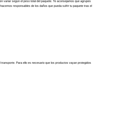
den variar según el peso total del paquete. Te aconsejamos que agrupes
 hacemos responsables de los daños que pueda sufrir tu paquete tras el
l transporte. Para ello es necesario que los productos vayan protegidos