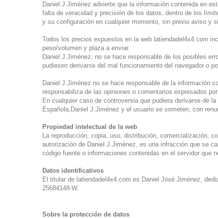
Daniel J.Jiménez advierte que la información contenida en es
falta de veracidad y precisión de los datos, dentro de los lími
y su configuración en cualquier momento, sin previo aviso y s
Todos los precios expuestos en la web latiendadel4x4.com incl
peso/volumen y plaza a enviar.
Daniel J.Jiménez, no se hace responsable de los posibles erro
pudiesen derivarse del mal funcionamiento del navegador o po
Daniel J.Jiménez no se hace responsable de la información c
responsabiliza de las opiniones o comentarios expresados por
En cualquier caso de controversia que pudiera derivarse de la a
Española,Daniel J.Jiménez y el usuario se someten, con renu
Propiedad intelectual de la web
La reproducción, copia, uso, distribución, comercialización, c
autorización de Daniel J.Jiménez, es una infracción que se ca
código fuente o informaciones contenidas en el servidor que 
Datos identificativos
El titular de latiendadel4x4.com es Daniel José Jiménez, dedi
25684148-W.
Sobre la protección de datos