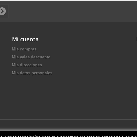
Mi cuenta
Mis compras
Mis vales descuento
Mis direcciones
Mis datos personales