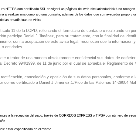
uro HTTPS con certificado SSL en vigor.Las páginas del web-site latiendadel4x4,no recogen 
aria al realizar una compra o una consulta, además de los datos que su navegador proporci
e las estadísticas de visita.
rtículo 11 de la LOPD, rellenando el formulario de contacto o realizando un 
ón participe Daniel J.Jiménez, para su tratamiento, con la finalidad de ident
Asímismo, con la aceptación de este aviso legal, reconocen que la información
s o entidades.
e a tratar de una manera absolutamente confidencial sus datos de carácter per
eal Decreto 994/1999, de 11 de junio por el cual se aprueba el Reglamento d
 rectificación, cancelación y oposición de sus datos personales, conforme a
por correo certificado a Daniel J.Jiménez,C/Pico de las Palomas 14-29004 Má
ientes a la recepción del pago, través de CORREOS EXPRESS o TIPSA con número de seguimie
ción.
ele estar especificado en el mismo.