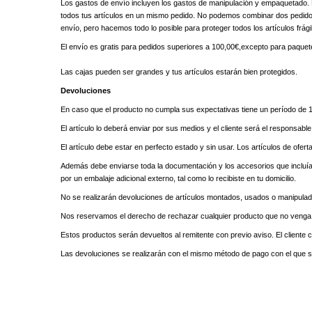
Los gastos de envío incluyen los gastos de manipulación y empaquetado. L
todos tus artículos en un mismo pedido. No podemos combinar dos pedidos 
envío, pero hacemos todo lo posible para proteger todos los artículos frági
El envío es gratis para pedidos superiores a 100,00€,excepto para paque
Las cajas pueden ser grandes y tus artículos estarán bien protegidos.
Devoluciones
En caso que el producto no cumpla sus expectativas tiene un período de 
El artículo lo deberá enviar por sus medios y el cliente será el responsabl
El artículo debe estar en perfecto estado y sin usar. Los artículos de o
Además debe enviarse toda la documentación y los accesorios que incluía. 
por un embalaje adicional externo, tal como lo recibiste en tu domicilio.
No se realizarán devoluciones de artículos montados, usados o manipulad
Nos reservamos el derecho de rechazar cualquier producto que no venga e
Estos productos serán devueltos al remitente con previo aviso. El cliente 
Las devoluciones se realizarán con el mismo método de pago con el que s