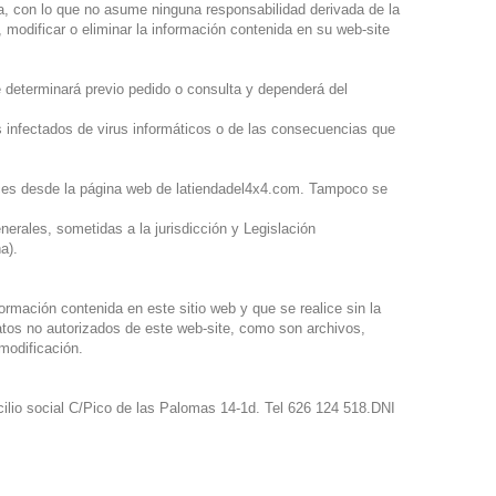
a, con lo que no asume ninguna responsabilidad derivada de la
, modificar o eliminar la información contenida en su web-site
e determinará previo pedido o consulta y dependerá del
s infectados de virus informáticos o de las consecuencias que
aces desde la página web de latiendadel4x4.com. Tampoco se
nerales, sometidas a la jurisdicción y Legislación
ña).
ormación contenida en este sitio web y que se realice sin la
atos no autorizados de este web-site, como son archivos,
 modificación.
cilio social C/Pico de las Palomas 14-1d. Tel 626 124 518.DNI