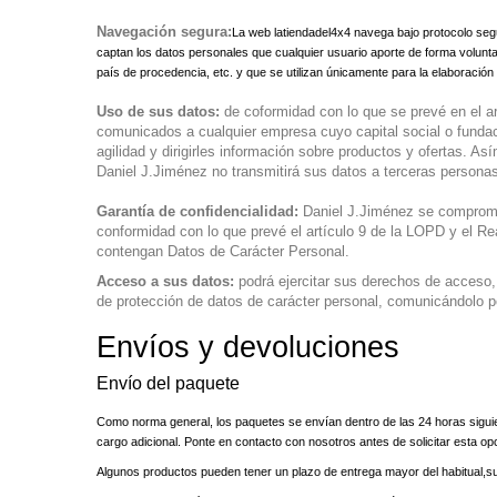
Navegación segura:
La web latiendadel4x4 navega bajo protocolo seg
captan los datos personales que cualquier usuario aporte de forma volunt
país de procedencia, etc. y que se utilizan únicamente para la elaboración d
Uso de sus datos:
de coformidad con lo que se prevé en el a
comunicados a cualquier empresa cuyo capital social o fundaci
agilidad y dirigirles información sobre productos y ofertas. 
Daniel J.Jiménez no transmitirá sus datos a terceras persona
Garantía de confidencialidad:
Daniel J.Jiménez se compromet
conformidad con lo que prevé el artículo 9 de la LOPD y el R
contengan Datos de Carácter Personal.
Acceso a sus datos:
podrá ejercitar sus derechos de acceso,
de protección de datos de carácter personal, comunicándolo 
Envíos y devoluciones
Envío del paquete
Como norma general, los paquetes se envían dentro de las 24 horas sigu
cargo adicional. Ponte en contacto con nosotros antes de solicitar esta op
Algunos productos pueden tener un plazo de entrega mayor del habitual,su