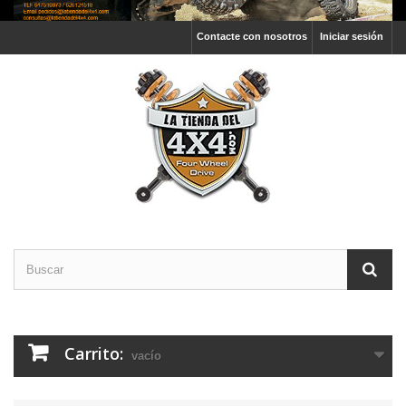
Contacte con nosotros
Iniciar sesión
Carrito:
vacío