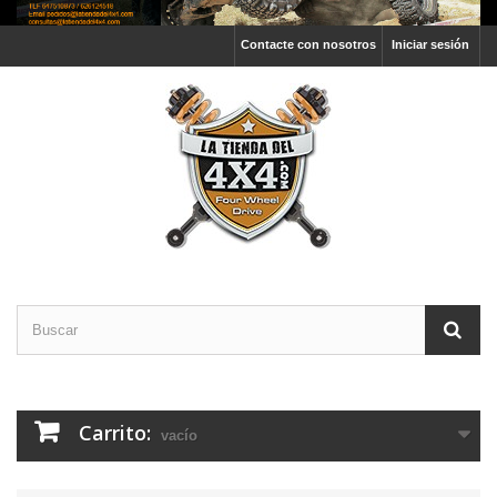
Contacte con nosotros
Iniciar sesión
Carrito:
vacío