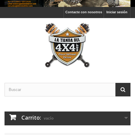
Contacte con nosotros
Iniciar sesión
Carrito:
vacío