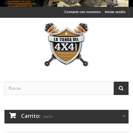
Contacte con nosotros
Iniciar sesión
Carrito:
vacío