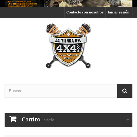
Contacte con nosotros
Iniciar sesión
Carrito:
vacío