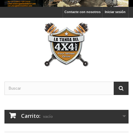
Contacte con nosotros
Iniciar sesión
Carrito:
vacío