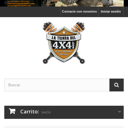
Contacte con nosotros
Iniciar sesión
Carrito:
vacío