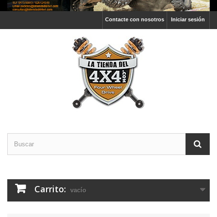
Contacte con nosotros
Iniciar sesión
Carrito:
vacío