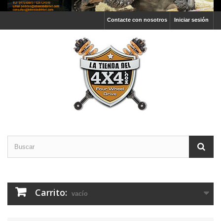
Contacte con nosotros
Iniciar sesión
Carrito:
vacío