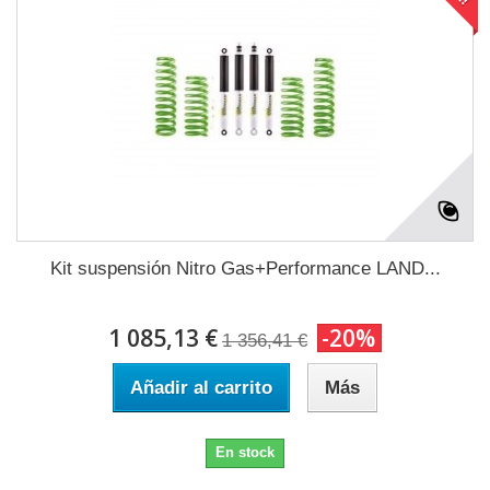
Kit suspensión Nitro Gas+Performance LAND...
1 085,13 €
-20%
1 356,41 €
Añadir al carrito
Más
En stock