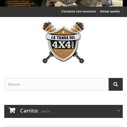
Contacte con nosotros
Iniciar sesión
Carrito:
vacío