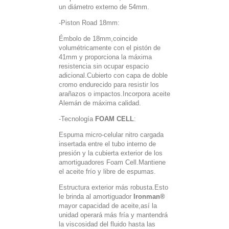
un diámetro externo de 54mm.
-Piston Road 18mm:
Émbolo de 18mm,coincide
volumétricamente con el pistón de
41mm y proporciona la máxima
resistencia sin ocupar espacio
adicional.Cubierto con capa de doble
cromo endurecido para resistir los
arañazos o impactos.Incorpora aceite
Alemán de máxima calidad.
-Tecnología
FOAM CELL
:
Espuma micro-celular nitro cargada
insertada entre el tubo interno de
presión y la cubierta exterior de los
amortiguadores Foam Cell.Mantiene
el aceite frío y libre de espumas.
Estructura exterior más robusta.Esto
le brinda al amortiguador
Ironman®
mayor capacidad de aceite,así la
unidad operará más fría y mantendrá
la viscosidad del fluido hasta las