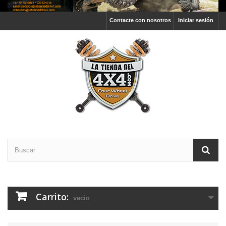
Contacte con nosotros
Iniciar sesión
Carrito:
vacío