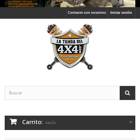
Contacte con nosotros
Iniciar sesión
Carrito:
vacío