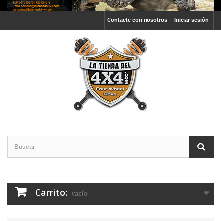
Contacte con nosotros
Iniciar sesión
Carrito:
vacío