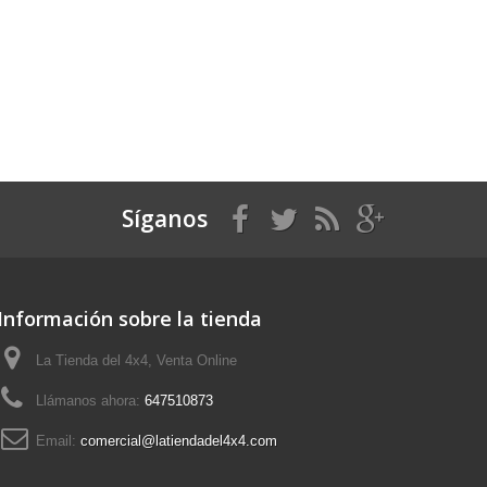
Síganos
Información sobre la tienda
La Tienda del 4x4, Venta Online
Llámanos ahora:
647510873
Email:
comercial@latiendadel4x4.com