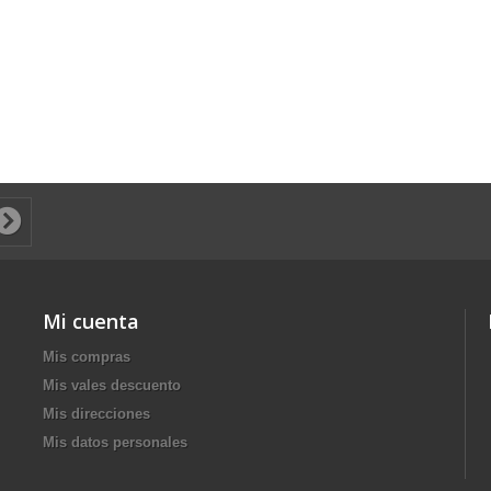
Mi cuenta
Mis compras
Mis vales descuento
Mis direcciones
Mis datos personales