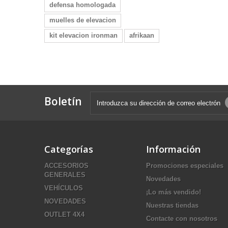
defensa homologada
muelles de elevacion
kit elevacion ironman
afrikaan
Boletín
Categorías
Información
ACCESORIOS
Promociones especiales
GENERALES
Novedades
VEHÍCULOS
¡Lo más vendido!
NOVEDADES
Nuestras tiendas
OUTLET 4X4
Contacte con nosotros