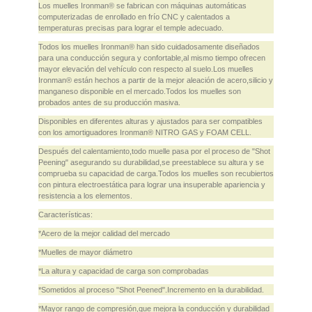
Los muelles Ironman® se fabrican con máquinas automáticas
computerizadas de enrollado en frío CNC y calentados a
temperaturas precisas para lograr el temple adecuado.
Todos los muelles Ironman® han sido cuidadosamente diseñados
para una conducción segura y confortable,al mismo tiempo ofrecen
mayor elevación del vehículo con respecto al suelo.Los muelles
Ironman® están hechos a partir de la mejor aleación de acero,silicio y
manganeso disponible en el mercado.Todos los muelles son
probados antes de su producción masiva.
Disponibles en diferentes alturas y ajustados para ser compatibles
con los amortiguadores Ironman® NITRO GAS y FOAM CELL.
Después del calentamiento,todo muelle pasa por el proceso de "Shot
Peening" asegurando su durabilidad,se preestablece su altura y se
comprueba su capacidad de carga.Todos los muelles son recubiertos
con pintura electroestática para lograr una insuperable apariencia y
resistencia a los elementos.
Características:
*Acero de la mejor calidad del mercado
*Muelles de mayor diámetro
*La altura y capacidad de carga son comprobadas
*Sometidos al proceso "Shot Peened".Incremento en la durabilidad.
*Mayor rango de compresión,que mejora la conducción y durabilidad