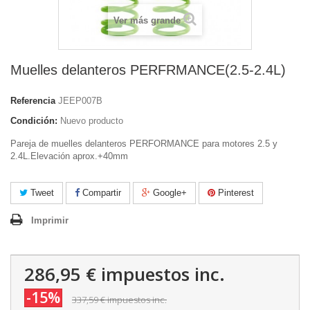
Ver más grande
Muelles delanteros PERFRMANCE(2.5-2.4L)
Referencia
JEEP007B
Condición:
Nuevo producto
Pareja de muelles delanteros PERFORMANCE para motores 2.5 y
2.4L.Elevación aprox.+40mm
Tweet
Compartir
Google+
Pinterest
Imprimir
286,95 €
impuestos inc.
-15%
337,59 €
impuestos inc.