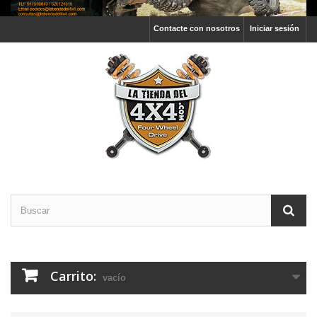
Contacte con nosotros
Iniciar sesión
Carrito:
vacío