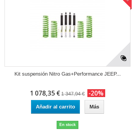
Kit suspensión Nitro Gas+Performance JEEP...
1 078,35 €
-20%
1 347,94 €
Añadir al carrito
Más
En stock