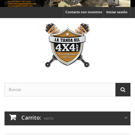
Contacte con nosotros
Iniciar sesión
Carrito:
vacío