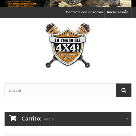
Contacte con nosotros
Iniciar sesión
Carrito:
vacío