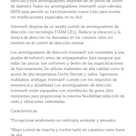
vehículo.Estos amortiguadores disponen de un pistón de 35mm
de diámetro.Todos los amortiguadores Ironman® usan válvulas
50/50 para permitir un funcionamiento suave.Listo para montar
sin modificaciones especiales en su 4x4.
Ironman® dispone de un amplio surtido de amortiguadores de
dirección con tecnología FOAM CELL.Reduce la vibración y la
dureza de dirección no deseadas en los caminos rotos,sin
interferir en el control de dirección normal.
Los amortiguadores de dirección Ironman® son sometidos a una
prueba de esfuerzo antes de empaquetarlos para asegurar que
todas las piezas son uniformes y dentro de las especificaciones
de funcionamiento.Se utilizan materiales de alta calidad como el
aceite de alta temperatura Fuchs Alemán y sellos Japoneses
multilabios antifugas.Ironman® cumple con los requisitos de
resistencia y durabilidad.Los amortiguadores de dirección
Ironman® están equipados con silentblocks de goma ultra
resistentes para proporcionar la máxima flexibilidad,reducción de
ruido y vibraciones indeseadas.
Características:
*Excepcional rendimiento en vehículos estándar y elevados.
*Mejor control de marcha y confort tanto en carretera como fuera
de ella.