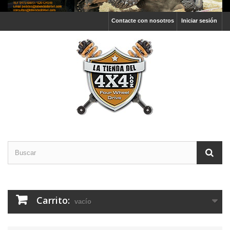
Contacte con nosotros
Iniciar sesión
Carrito:
vacío