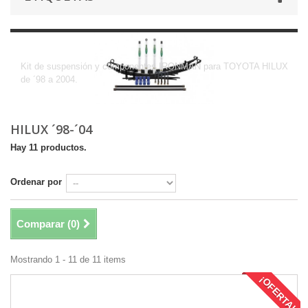
HILUX ´98-´04
Kit de suspensión y componentes IRONMAN para TOYOTA HILUX
de ´98 a 2004.
HILUX ´98-´04
Hay 11 productos.
Ordenar por
Comparar (
0
)
Mostrando 1 - 11 de 11 items
¡OFERTA!