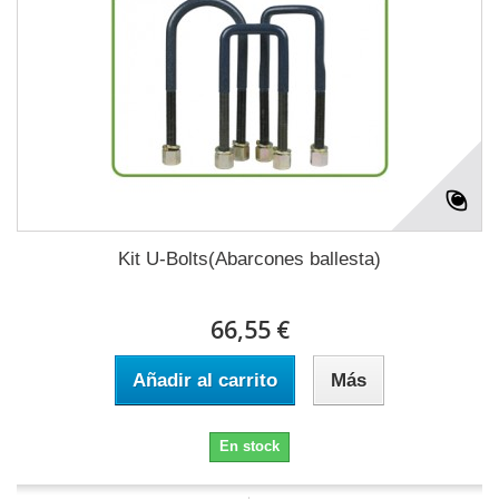
Kit U-Bolts(Abarcones ballesta)
66,55 €
Añadir al carrito
Más
En stock