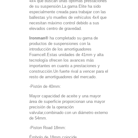
4x4 que buscan unas óptimas prestaciones
de su suspensión.La gama Elite ha sido
especialmente creada para trabajar con las
ballestas y/o muelles de vehículos 4x4 que
necesitan máximo control debido a sus
elevados centro de gravedad.
Ironman®
ha completado su gama de
productos de suspensiones con la
introducción de los amortiguadores
Foamcell.Estas unidades de 41mm y alta
tecnología ofrecen los avances más
importantes en cuanto a prestaciones y
construcción.Un fuerte rival a vencer para el
resto de amortiguadores del mercado.
-Pistón de 40mm:
Mayor capacidad de aceite y una mayor
área de superficie proporcionan una mayor
precisión de la operación
valvular,combinado con un diámetro externo
de 54mm.
-Piston Road 18mm:
Émbolo de 18mm,coincide