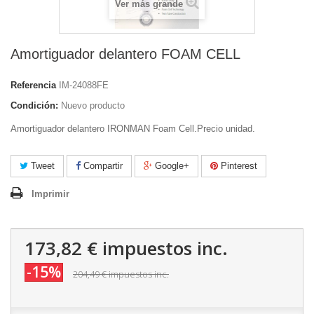
Ver más grande
Amortiguador delantero FOAM CELL
Referencia
IM-24088FE
Condición:
Nuevo producto
Amortiguador delantero IRONMAN Foam Cell.Precio unidad.
Tweet
Compartir
Google+
Pinterest
Imprimir
173,82 €
impuestos inc.
-15%
204,49 €
impuestos inc.