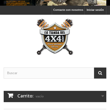
Contacte con nosotros
Iniciar sesión
Carrito:
vacío