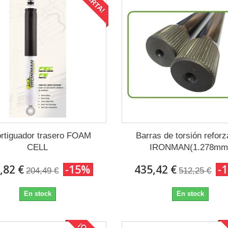
Elevación
rtiguador trasero FOAM
Barras de torsión refor
CELL
IRONMAN(1.278mm
,82 €
-15%
435,42 €
-
204,49 €
512,25 €
R
En stock
En stock