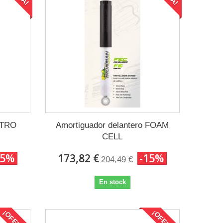
NITRO
Amortiguador delantero FOAM
CELL
15%
173,82 €
-15%
204,49 €
En stock
¡OFERTA!
¡OFERTA!