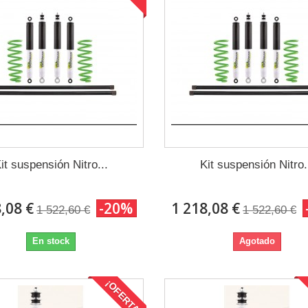
it suspensión Nitro...
Kit suspensión Nitro.
,08 €
-20%
1 218,08 €
1 522,60 €
1 522,60 €
En stock
Agotado
¡OFERTA!