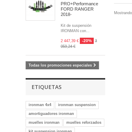
PRO+Performance
FORD RANGER
Mostrando 
2018-
Kit de suspensión
IRONMAN con...
-20%
2 447,39 €
3
059,24 €
Todas los promociones especiales
ETIQUETAS
ironman 4x4
ironman suspension
amortiguadores ironman
muelles ironman
muelles reforzados
kit suspension ironman