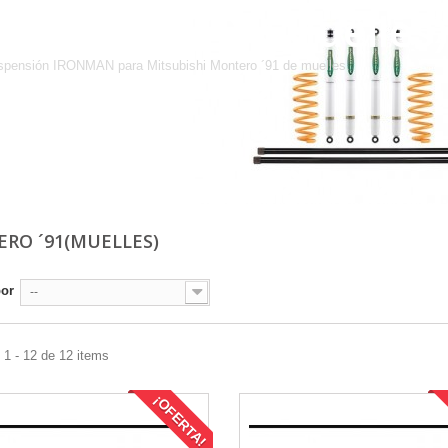
MONTERO ´91(Muelles)
spensión IRONMAN para Mitsubishi Montero ´91 de muelles.
RO ´91(MUELLES)
por
--
1 - 12 de 12 items
¡OFERTA!