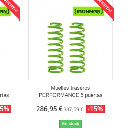
¡OFERTA!
¡OFERTA!
Muelles traseros
tas
PERFORMANCE 5 puertas
15%
286,95 €
-15%
337,59 €
En stock