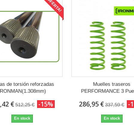
¡OFERTA!
as de torsión reforzadas
Muelles traseros
IRONMAN(1.308mm)
PERFORMANCE 3 Puer
,42 €
-15%
286,95 €
-
512,25 €
337,59 €
En stock
En stock