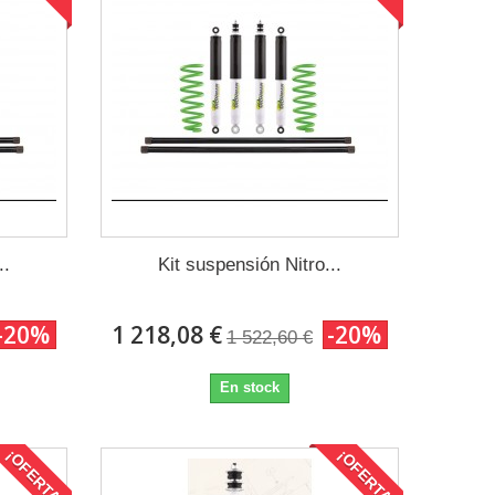
..
Kit suspensión Nitro...
-20%
1 218,08 €
-20%
1 522,60 €
En stock
¡OFERTA!
¡OFERTA!