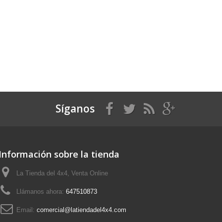
Síganos
Información sobre la tienda
La Tienda del 4x4, Venta Online
Llámanos ahora:
647510873
Email:
comercial@latiendadel4x4.com