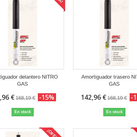
iguador delantero NITRO
Amortiguador trasero 
GAS
GAS
,96 €
-15%
142,96 €
-
168,19 €
168,19 €
En stock
En stock
¡OFERTA!