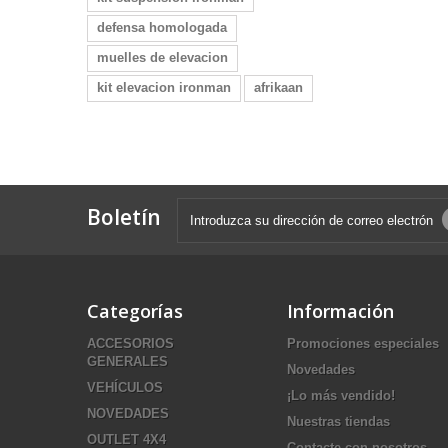
defensa homologada
muelles de elevacion
kit elevacion ironman
afrikaan
Boletín
Categorías
Información
ACCESORIOS
Promociones especiales
GENERALES
Novedades
VEHÍCULOS
¡Lo más vendido!
NOVEDADES
Nuestras tiendas
OUTLET 4X4
Contacte con nosotros