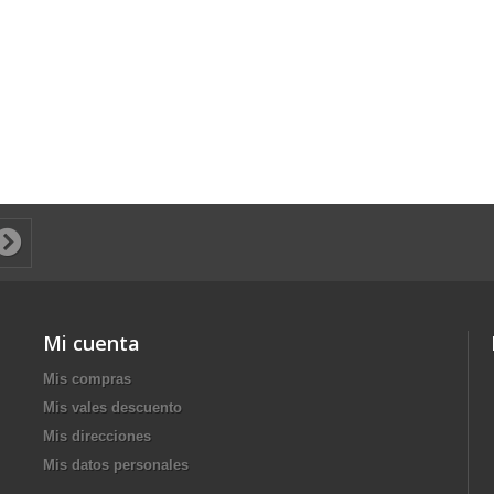
Mi cuenta
Mis compras
Mis vales descuento
Mis direcciones
Mis datos personales