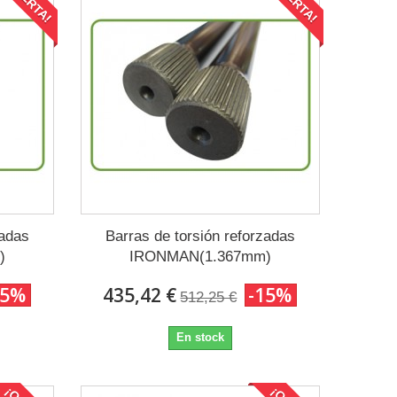
zadas
Barras de torsión reforzadas
)
IRONMAN(1.367mm)
15%
435,42 €
-15%
512,25 €
En stock