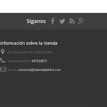
Síganos
Información sobre la tienda
La Tienda del 4x4, Venta Online
Llámanos ahora:
647510873
Email:
comercial@latiendadel4x4.com