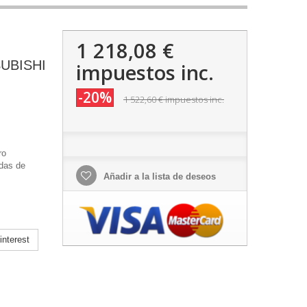
1 218,08 €
SUBISHI
impuestos inc.
-20%
1 522,60 €
impuestos inc.
ro
adas de
Añadir a la lista de deseos
nterest