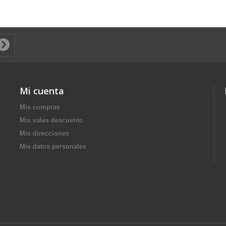
Mi cuenta
Mis compras
Mis vales descuento
Mis direcciones
Mis datos personales