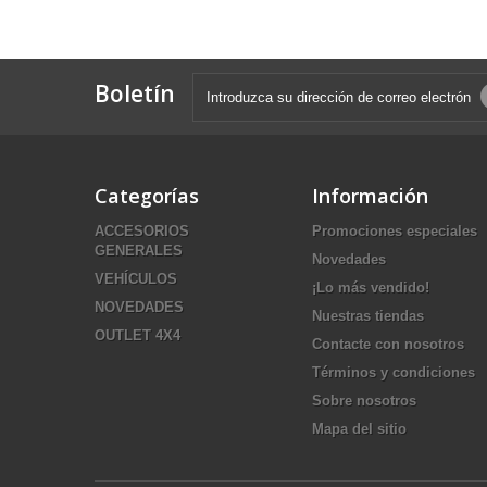
Boletín
Categorías
Información
ACCESORIOS
Promociones especiales
GENERALES
Novedades
VEHÍCULOS
¡Lo más vendido!
NOVEDADES
Nuestras tiendas
OUTLET 4X4
Contacte con nosotros
Términos y condiciones
Sobre nosotros
Mapa del sitio