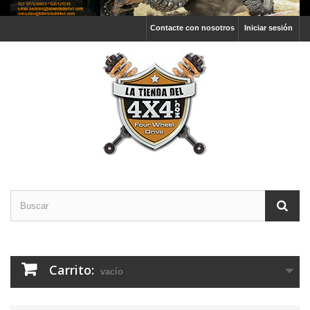
Contacte con nosotros
Iniciar sesión
Carrito:
vacío