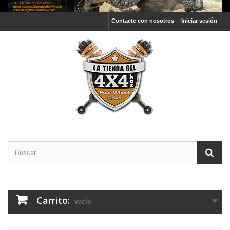
Contacte con nosotros
Iniciar sesión
Carrito:
vacío