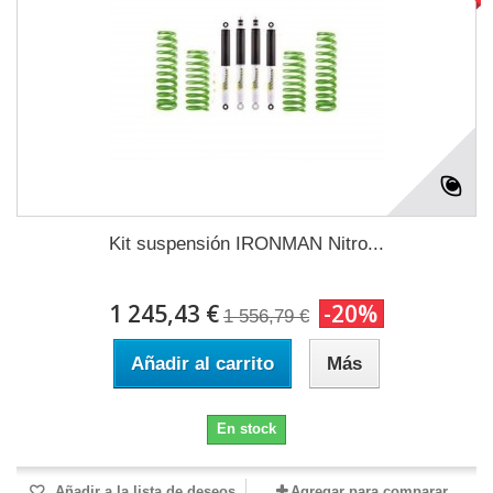
Kit suspensión IRONMAN Nitro...
1 245,43 €
-20%
1 556,79 €
Añadir al carrito
Más
En stock
Añadir a la lista de deseos
Agregar para comparar