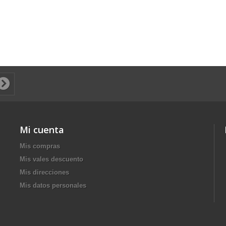
Mi cuenta
Mis compras
Mis vales descuento
Mis direcciones
Mis datos personales