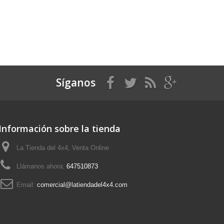
Síganos
Información sobre la tienda
La Tienda del 4x4, Venta Online
Llámanos ahora:
647510873
Email:
comercial@latiendadel4x4.com