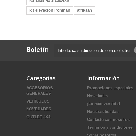
muelles de elevacion
kit elevacion ironman
afrikaan
Boletín
Categorías
Información
ACCESORIOS
Promociones especiales
GENERALES
Novedades
VEHÍCULOS
¡Lo más vendido!
NOVEDADES
Nuestras tiendas
OUTLET 4X4
Contacte con nosotros
Términos y condiciones
Sobre nosotros