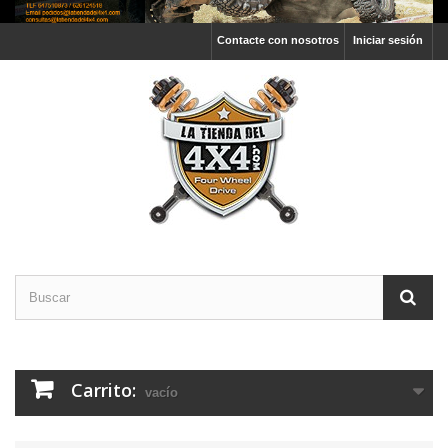
Contacte con nosotros
Iniciar sesión
Carrito:
vacío