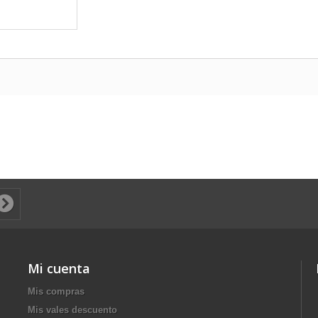
Mi cuenta
Mis compras
Mis vales descuento