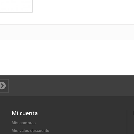
Mi cuenta
Mis compras
Mis vales descuento