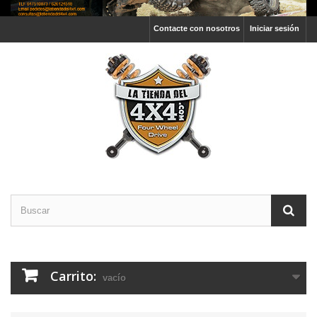
Contacte con nosotros
Iniciar sesión
Carrito:
vacío