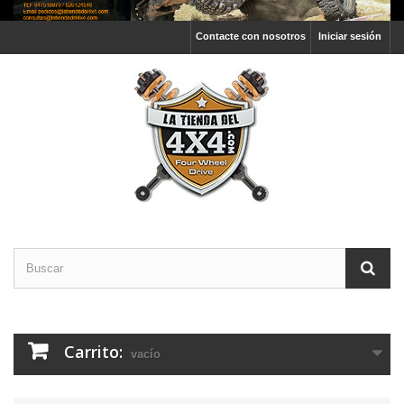
Contacte con nosotros
Iniciar sesión
Carrito:
vacío