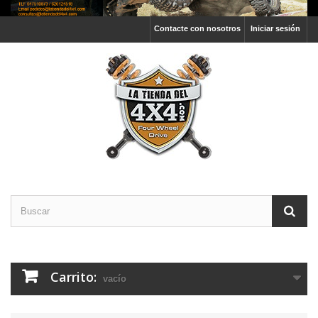
Contacte con nosotros
Iniciar sesión
Carrito:
vacío