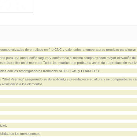
omputerizadas de enrollado en frío CNC y calentados a temperaturas precisas para lograr
os para una conducción segura y confortable,al mismo tiempo ofrecen mayor elevación del 
aneso disponible en el mercado.Todos los muelles son probados antes de su producción masiv
mpatibles con los amortiguadores Ironman® NITRO GAS y FOAM CELL.
e "Shot Peening" asegurando su durabilidad,se preestablece su altura y se comprueba su ca
y resistencia a los elementos.
idad.
bilidad de los componentes.