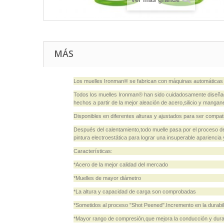
MÁS
Los muelles Ironman® se fabrican con máquinas automáticas c
Todos los muelles Ironman® han sido cuidadosamente diseñad
hechos a partir de la mejor aleación de acero,silicio y mang
Disponibles en diferentes alturas y ajustados para ser co
Después del calentamiento,todo muelle pasa por el proceso d
pintura electroestática para lograr una insuperable apariencia 
Características:
*Acero de la mejor calidad del mercado
*Muelles de mayor diámetro
*La altura y capacidad de carga son comprobadas
*Sometidos al proceso "Shot Peened".Incremento en la durabil
*Mayor rango de compresión,que mejora la conducción y dura