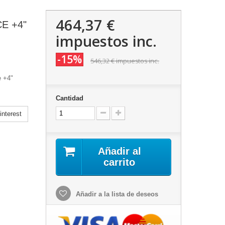
464,37 €
E +4"
impuestos inc.
-15%
546,32 €
impuestos inc.
e +4"
Cantidad
nterest
Añadir al
carrito
Añadir a la lista de deseos