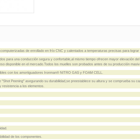
omputerizadas de enrollado en frío CNC y calentados a temperaturas precisas para lograr
os para una conducción segura y confortable,al mismo tiempo ofrecen mayor elevación del 
aneso disponible en el mercado.Todos los muelles son probados antes de su producción masiv
mpatibles con los amortiguadores Ironman® NITRO GAS y FOAM CELL.
e "Shot Peening" asegurando su durabilidad,se preestablece su altura y se comprueba su ca
y resistencia a los elementos.
idad.
bilidad de los componentes.