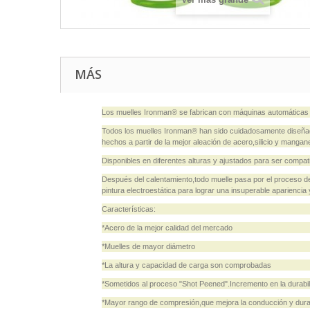
MÁS
Los muelles Ironman® se fabrican con máquinas automáticas c
Todos los muelles Ironman® han sido cuidadosamente diseñad
hechos a partir de la mejor aleación de acero,silicio y mang
Disponibles en diferentes alturas y ajustados para ser co
Después del calentamiento,todo muelle pasa por el proceso d
pintura electroestática para lograr una insuperable apariencia 
Características:
*Acero de la mejor calidad del mercado
*Muelles de mayor diámetro
*La altura y capacidad de carga son comprobadas
*Sometidos al proceso "Shot Peened".Incremento en la durabil
*Mayor rango de compresión,que mejora la conducción y dura