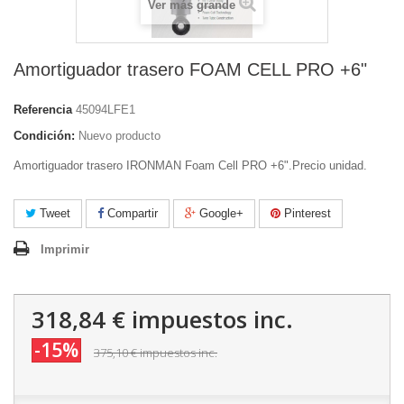
Ver más grande
Amortiguador trasero FOAM CELL PRO +6"
Referencia
45094LFE1
Condición:
Nuevo producto
Amortiguador trasero IRONMAN Foam Cell PRO +6".Precio unidad.
Tweet
Compartir
Google+
Pinterest
Imprimir
318,84 €
impuestos inc.
-15%
375,10 €
impuestos inc.