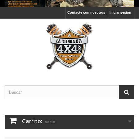
Contacte con nosotros
Iniciar sesión
Carrito:
vacío