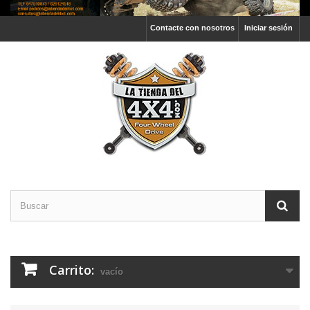
Contacte con nosotros
Iniciar sesión
Carrito:
vacío