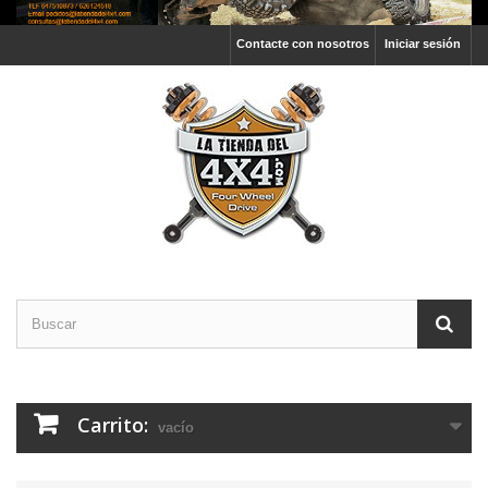
Contacte con nosotros
Iniciar sesión
Carrito:
vacío