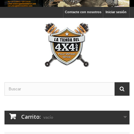
Contacte con nosotros
Iniciar sesión
Carrito:
vacío