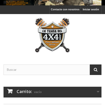
Contacte con nosotros
Iniciar sesión
Carrito:
vacío