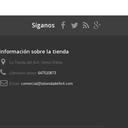
Síganos
Información sobre la tienda
La Tienda del 4x4, Venta Online
Llámanos ahora:
647510873
Email:
comercial@latiendadel4x4.com