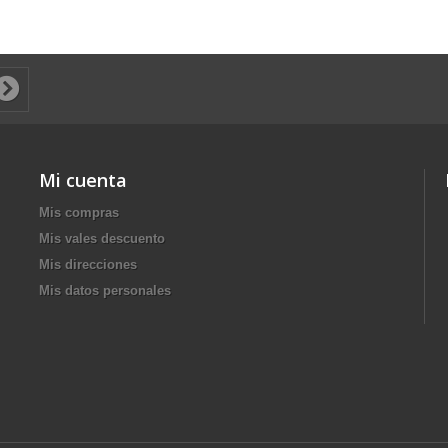
Mi cuenta
Mis compras
Mis vales descuento
Mis direcciones
Mis datos personales