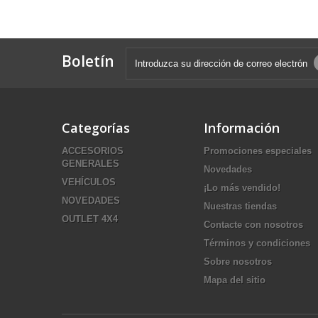
Boletín
Categorías
Información
ACCESORIOS
Promociones especiales
GENERALES
Novedades
VEHÍCULOS
¡Lo más vendido!
NOVEDADES
Nuestras tiendas
OUTLET 4X4
Contacte con nosotros
Términos y condiciones
Sobre nosotros
Mapa del sitio