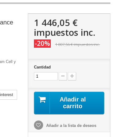
1 446,05 €
mance
impuestos inc.
-20%
1 807,56 €
impuestos inc.
am Cell y
Cantidad
nterest
Añadir al
carrito
Añadir a la lista de deseos