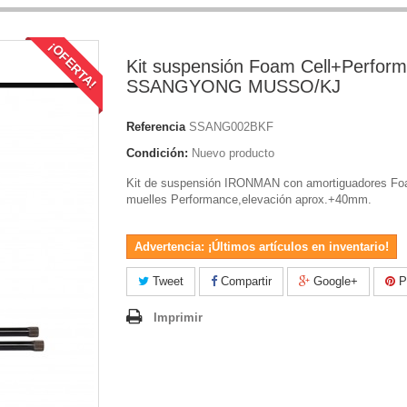
¡OFERTA!
Kit suspensión Foam Cell+Perfor
SSANGYONG MUSSO/KJ
Referencia
SSANG002BKF
Condición:
Nuevo producto
Kit de suspensión IRONMAN con amortiguadores Fo
muelles Performance,elevación aprox.+40mm.
Advertencia: ¡Últimos artículos en inventario!
Tweet
Compartir
Google+
Pi
Imprimir