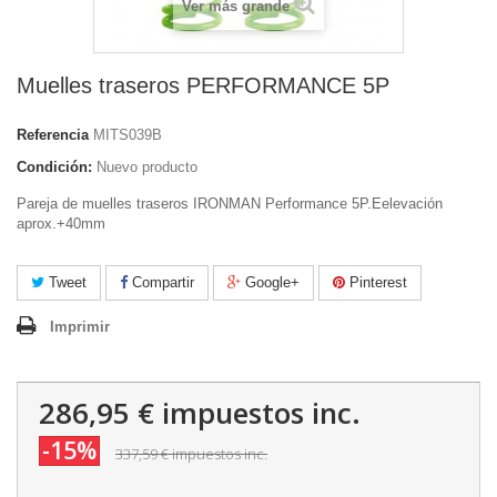
Ver más grande
Muelles traseros PERFORMANCE 5P
Referencia
MITS039B
Condición:
Nuevo producto
Pareja de muelles traseros IRONMAN Performance 5P.Eelevación
aprox.+40mm
Tweet
Compartir
Google+
Pinterest
Imprimir
286,95 €
impuestos inc.
-15%
337,59 €
impuestos inc.