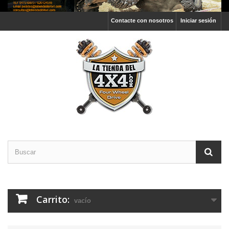
Contacte con nosotros
Iniciar sesión
Carrito:
vacío