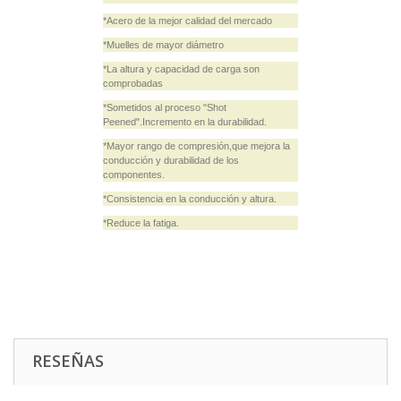
*Acero de la mejor calidad del mercado
*Muelles de mayor diámetro
*La altura y capacidad de carga son
comprobadas
*Sometidos al proceso "Shot
Peened".Incremento en la durabilidad.
*Mayor rango de compresión,que mejora la
conducción y durabilidad de los
componentes.
*Consistencia en la conducción y altura.
*Reduce la fatiga.
RESEÑAS