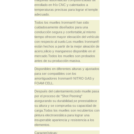
máquinas automáticas computerizadas de
enrollado en frío CNC y calentados a
temperaturas precisas para lograr el temple
adecuado.
Todos los muelles Ironman® han sido
cuidadosamente diseñados para una
conducción segura y confortable,al mismo
tiempo ofrecen mayor elevación del vehículo
con respecto al suelo.Los muelles Ironman®
están hechos a partir de la mejor aleación de
acero,silicio y manganeso disponible en el
mercado.Todos los muelles son probados
antes de su producción masiva.
Disponibles en diferentes alturas y ajustados
para ser compatibles con los
amortiguadores Ironman® NITRO GAS y
FOAM CELL.
Después del calentamiento,todo muelle pasa
por el proceso de "Shot Peening"
asegurando su durabilidad,se preestablece
su altura y se comprueba su capacidad de
carga.Todos los muelles son recubiertos con
pintura electroestática para lograr una
insuperable apariencia y resistencia a los
elementos.
Características: