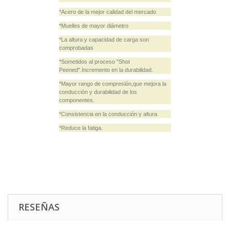
*Acero de la mejor calidad del mercado
*Muelles de mayor diámetro
*La altura y capacidad de carga son
comprobadas
*Sometidos al proceso "Shot
Peened".Incremento en la durabilidad.
*Mayor rango de compresión,que mejora la
conducción y durabilidad de los
componentes.
*Consistencia en la conducción y altura.
*Reduce la fatiga.
RESEÑAS