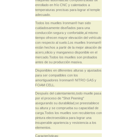
máquinas automáticas computerizadas de
enrollado en frío CNC y calentados a
temperaturas precisas para lograr el temple
adecuado.
Todos los muelles Ironman® han sido
cuidadosamente diseñados para una
conducción segura y confortable,al mismo
tiempo ofrecen mayor elevación del vehículo
con respecto al suelo.Los muelles Ironman®
están hechos a partir de la mejor aleación de
acero,silicio y manganeso disponible en el
mercado.Todos los muelles son probados
antes de su producción masiva.
Disponibles en diferentes alturas y ajustados
para ser compatibles con los
amortiguadores Ironman® NITRO GAS y
FOAM CELL.
Después del calentamiento,todo muelle pasa
por el proceso de "Shot Peening"
asegurando su durabilidad,se preestablece
su altura y se comprueba su capacidad de
carga.Todos los muelles son recubiertos con
pintura electroestática para lograr una
insuperable apariencia y resistencia a los
elementos.
Características: