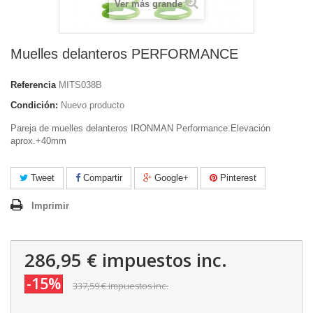
Ver más grande
Muelles delanteros PERFORMANCE
Referencia
MITS038B
Condición:
Nuevo producto
Pareja de muelles delanteros IRONMAN Performance.Elevación
aprox.+40mm
Tweet
Compartir
Google+
Pinterest
Imprimir
286,95 €
impuestos inc.
-15%
337,59 €
impuestos inc.