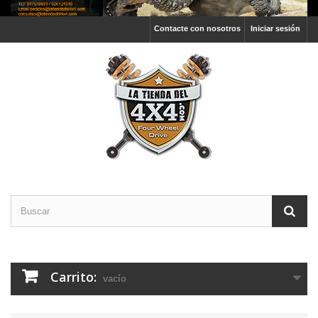
Contacte con nosotros
Iniciar sesión
Carrito:
vacío